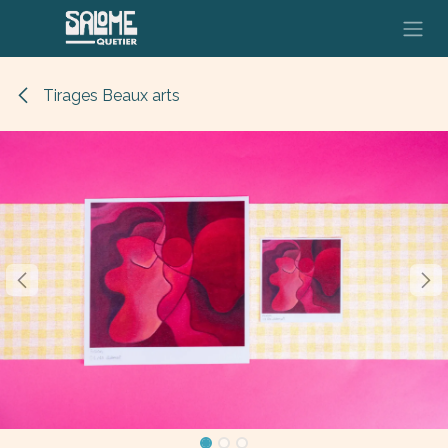
Se rendre au contenu
Tirages Beaux arts